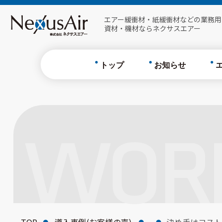
フィルム
エアー緩衝材・紙緩衝材などの業務用
資材・機材ならネクサスエアー
Cushion B
Fragrance 
トップ
お知らせ
エア
Air-X
WOR
フィ
Cushi
Fragr