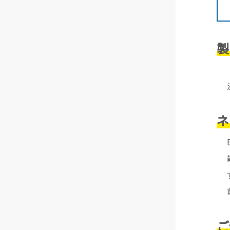
製
ネ
ご