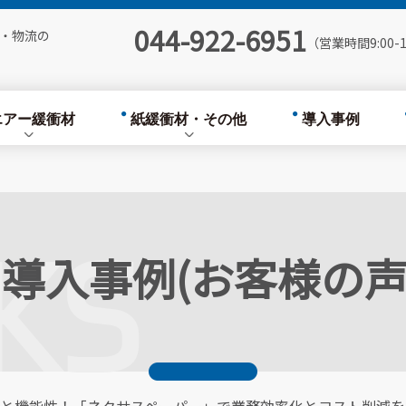
各種
自動梱包ライン
044-922-6951
・物流の
（営業時間9:00-1
ox
梱包資材・物流機器
Air Cushion
エアー緩衝材
紙緩衝材・その他
導入事例
ー緩衝材製造機
Nexus Paper
 Ver.7
印刷クッション封筒・宅
配袋
KS
ルム各種
導入事例(お客様の声
自動梱包ライン
on Box
梱包資材・物流機器
ance Air Cushion