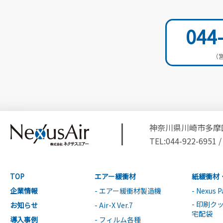
044
（営
神奈川県川崎市多摩区
TEL:044-922-6951 /
TOP
エアー緩衝材
紙緩衝材
企業情報
- エアー緩衝材製造機
- Nexus P
- 印刷ク
お知らせ
- Air-X Ver.7
宅配袋
導入事例
- フィルム各種