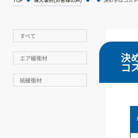
TOP
導入事例(お客様の声)
決め手はコスト
すべて
決
エア緩衝材
コ
紙緩衝材