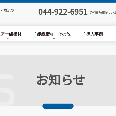
各種
自動梱包ライン
044-922-6951
・物流の
（営業時間9:00-1
ox
梱包資材・物流機器
Air Cushion
エアー緩衝材
紙緩衝材・その他
導入事例
ー緩衝材製造機
Nexus Paper
 Ver.7
印刷クッション封筒・宅
配袋
S
ルム各種
お知らせ
自動梱包ライン
on Box
梱包資材・物流機器
ance Air Cushion