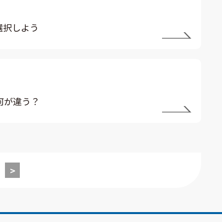
選択しよう
何が違う？
>