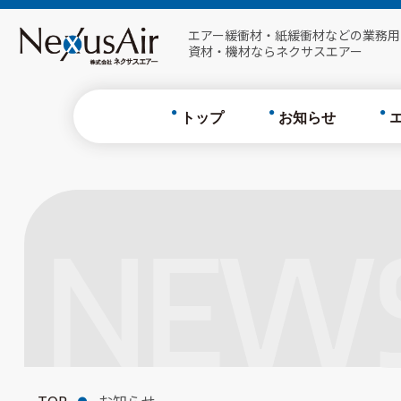
フィルム
エアー緩衝材・紙緩衝材などの業務用
資材・機材ならネクサスエアー
Cushion B
Fragrance 
トップ
お知らせ
エア
Air-X
NEW
フィ
Cushi
Fragr