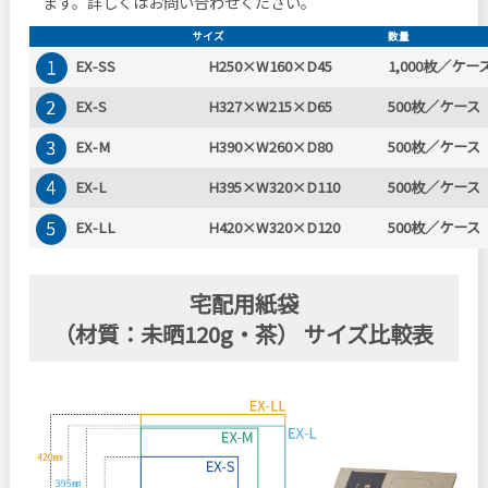
ます。詳しくはお問い合わせください。
サイズ
数量
EX-SS
H250×W160×D45
1,000枚／ケー
EX-S
H327×W215×D65
500枚／ケース
EX-M
H390×W260×D80
500枚／ケース
EX-L
H395×W320×D110
500枚／ケース
EX-LL
H420×W320×D120
500枚／ケース
宅配用紙袋
（材質：未晒120g・茶） サイズ比較表