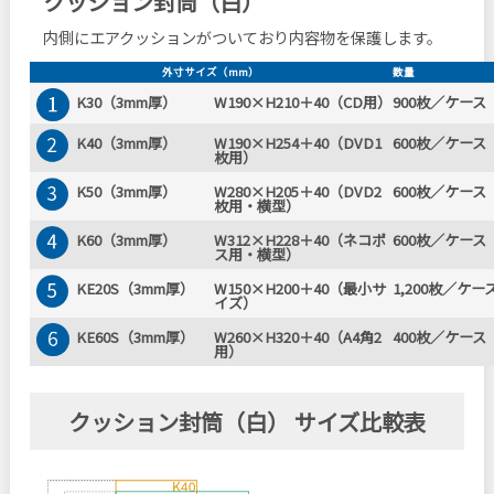
クッション封筒（白）
内側にエアクッションがついており内容物を保護します。
外寸サイズ（mm）
数量
K30（3mm厚）
W190×H210＋40（CD用）
900枚／ケース
K40（3mm厚）
W190×H254＋40（DVD1
600枚／ケース
枚用）
K50（3mm厚）
W280×H205＋40（DVD2
600枚／ケース
枚用・横型）
K60（3mm厚）
W312×H228＋40（ネコポ
600枚／ケース
ス用・横型）
KE20S（3mm厚）
W150×H200＋40（最小サ
1,200枚／ケー
イズ）
KE60S（3mm厚）
W260×H320＋40（A4角2
400枚／ケース
用）
クッション封筒（白） サイズ比較表